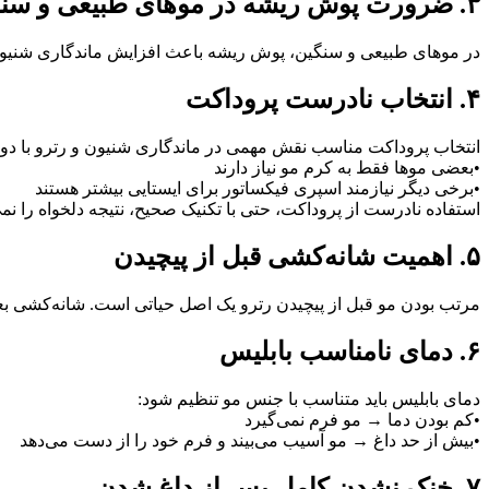
۳. ضرورت پوش ریشه در موهای طبیعی و سنگین
در موهای طبیعی و سنگین، پوش ریشه باعث افزایش ماندگاری شنیون 
۴. انتخاب نادرست پروداکت
انتخاب پروداکت مناسب نقش مهمی در ماندگاری شنیون و رترو با دوام
•بعضی موها فقط به کرم مو نیاز دارند
•برخی دیگر نیازمند اسپری فیکساتور برای ایستایی بیشتر هستند
استفاده نادرست از پروداکت، حتی با تکنیک صحیح، نتیجه دلخواه را نمی
۵. اهمیت شانه‌کشی قبل از پیچیدن
مرتب بودن مو قبل از پیچیدن رترو یک اصل حیاتی است. شانه‌کشی بع
۶. دمای نامناسب بابلیس
دمای بابلیس باید متناسب با جنس مو تنظیم شود:
•کم بودن دما → مو فرم نمی‌گیرد
•بیش از حد داغ → مو آسیب می‌بیند و فرم خود را از دست می‌دهد
۷. خنک نشدن کامل پس از داغ شدن